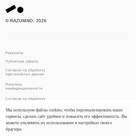
© RAZUMNO, 2026
Реквизиты
Публичная оферта
Согласие на обработку
персональных данных
Политика
конфиденциальности
Согласие на обработку
и использование файлов
Cookies
Мы используем файлы cookies, чтобы персонализировать наши
Согласие
сервисы, сделать сайт удобнее и повысить его эффективность. Вы
на публикацию отзывов
можете отключить их использование в настройках своего
браузера.
Согласие на получение
рекламных рассылок