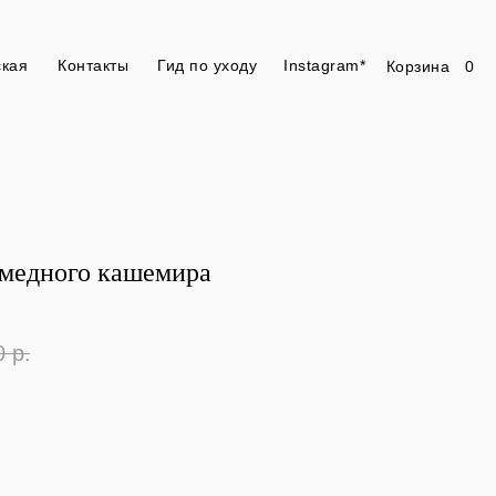
ская
Контакты
Гид по уходу
Instagram*
Корзина
0
медного кашемира
0
р.