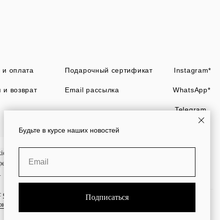
 и оплата
Подарочный сертификат
Instagram*
 и возврат
Email рассылка
WhatsApp*
Telegram
Будьте в курсе наших новостей
es, чтобы персонализировать наши сервисы, сделать сайт
Email
фективность. Вы можете отключить их использование в
.
с
согласием на обработку и использование файлов Cookies
и
Подписаться
ональных данных
.